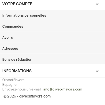
VOTRE COMPTE

Informations personnelles
Commandes
Avoirs
Adresses
Bons de réduction
INFORMATIONS
keyboard_arrow_down
Oliveoilflavors
Espagne
Envoyez-nous un e-mail :
info@oliveoilflavors.com
© 2026 - oliveoilflavors.com