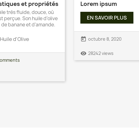
stiques et propriétés
Lorem ipsum
uile très fluide, douce, où
EN SAVOIR PLUS
 perçue. Son huile d’olive
, de banane et d’amande.
Huile d'Olive
today
octubre 8, 2020
remove_red_eye
28242 views
comments