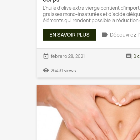
L’huile d’olive extra vierge contient d’impo
graisses mono-insaturées et d’acide oléiqu
éléments qui rendent possible la réduction
label
EN SAVOIR PLUS
Découvrez l'
today
comment
febrero 28, 2021
0 
remove_red_eye
26431 views