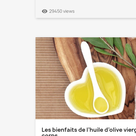
remove_red_eye
29450 views
Les bienfaits de l’huile d’olive vie
corps