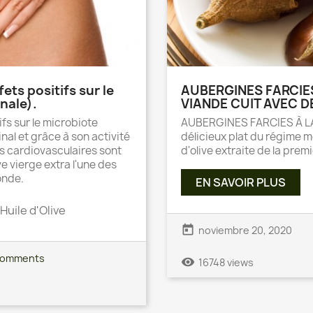
fets positifs sur le
AUBERGINES FARCIES
inale).
VIANDE CUIT AVEC DE
tifs sur le microbiote
AUBERGINES FARCIES À LA
inal et grâce à son activité
délicieux plat du régime m
s cardiovasculaires sont
d'olive extraite de la prem
ve vierge extra l'une des
onde.
EN SAVOIR PLUS
Huile d'Olive
today
noviembre 20, 2020
comments
remove_red_eye
16748 views