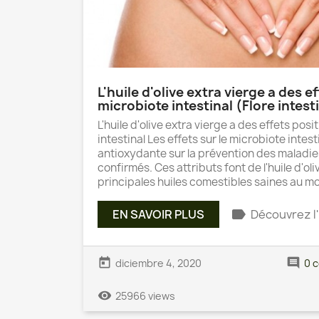
L'huile d'olive extra vierge a des ef
microbiote intestinal (Flore intest
L'huile d'olive extra vierge a des effets posi
intestinal Les effets sur le microbiote intest
antioxydante sur la prévention des maladie
confirmés. Ces attributs font de l'huile d'oli
principales huiles comestibles saines au m
label
EN SAVOIR PLUS
Découvrez l'
today
comment
diciembre 4, 2020
0 
remove_red_eye
25966 views