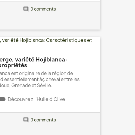
comment
0 comments
ierge, variété Hojiblanca:
propriétés
lanca est originaire de la région de
d essentiellement àç cheval entre les
oue, Grenade et Séville.
label
Découvrez l'Huile d'Olive
comment
0 comments