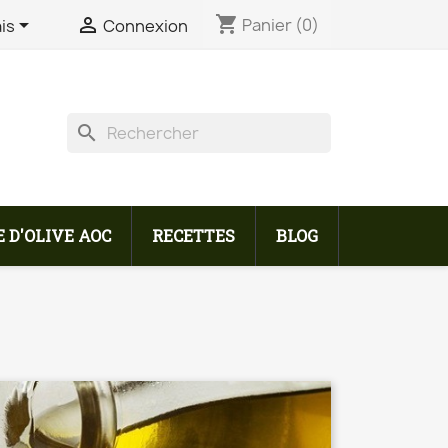
shopping_cart


Panier
(0)
is
Connexion
search
 D'OLIVE AOC
RECETTES
BLOG