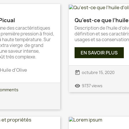
 Picual
Qu’est-ce que l’huile 
L'une des caractéristiques
Description de l’huile d’oli
e première pression à froid,
définition et ses caractéri
n à haute température. Sur
usages et sa conservation
 extra vierge de grand
une saveur intense,
EN SAVOIR PLUS
oût très complexe.
Huile d'Olive
today
octubre 15, 2020
remove_red_eye
9737 views
comments