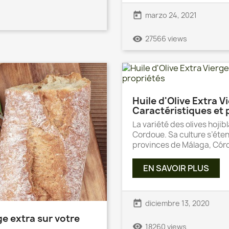
today
marzo 24, 2021
remove_red_eye
27566 views
Huile d'Olive Extra V
Caractéristiques et 
La variété des olives hojib
Cordoue. Sa culture s’éten
provinces de Málaga, Córd
EN SAVOIR PLUS
today
diciembre 13, 2020
rge extra sur votre
remove_red_eye
18260 views