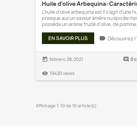
Huile d’olive Arbequina: Caractéri
L’huile d’olive arbequina est Il s’agit d’une h
presque aucun saveur amère ou épicée n’est
possède un arôme fruité d’olive, de pomme
label
EN SAVOIR PLUS
Découvrez l'
today
comment
febrero 28, 2021
0 
remove_red_eye
19420 views
Affichage 1-10 de 10 article(s)