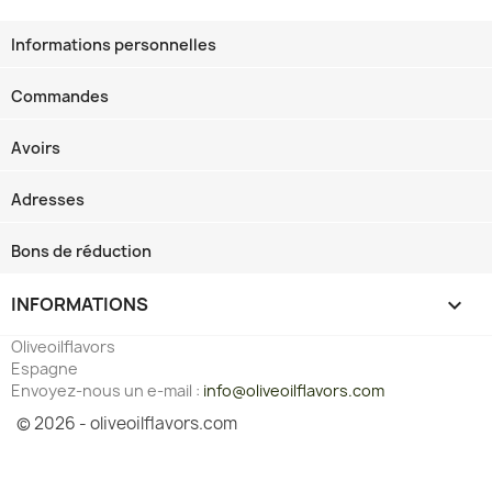
Informations personnelles
Commandes
Avoirs
Adresses
Bons de réduction
INFORMATIONS
keyboard_arrow_down
Oliveoilflavors
Espagne
Envoyez-nous un e-mail :
info@oliveoilflavors.com
© 2026 - oliveoilflavors.com