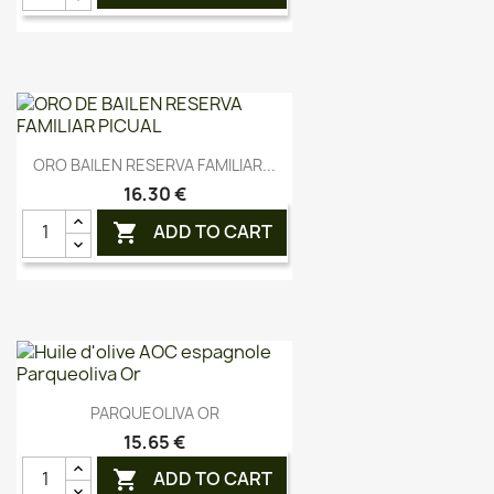
Aperçu rapide

ORO BAILEN RESERVA FAMILIAR...
16,30 €
ADD TO CART

Aperçu rapide

PARQUEOLIVA OR
15,65 €
ADD TO CART
