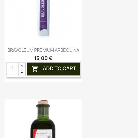
Aperçu rapide

BRAVOLEUM PREMIUM ARBEQUINA
15,00 €
ADD TO CART
