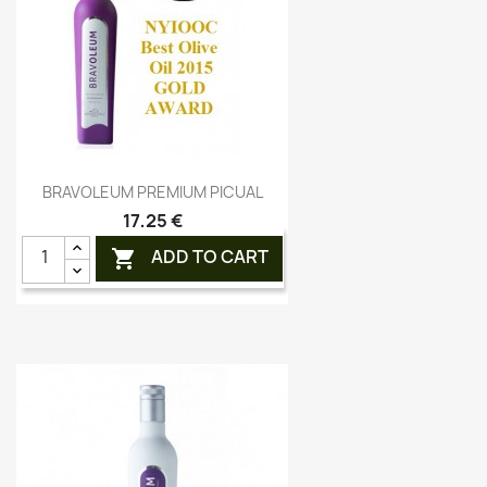
Aperçu rapide

BRAVOLEUM PREMIUM PICUAL
17,25 €
ADD TO CART
