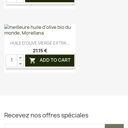
Aperçu rapide

HUILE D'OLIVE VIERGE EXTRA...
21,15 €
ADD TO CART

Recevez nos offres spéciales