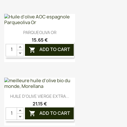
Aperçu rapide

PARQUEOLIVA OR
15,65 €
ADD TO CART

Aperçu rapide

HUILE D'OLIVE VIERGE EXTRA...
21,15 €
ADD TO CART
