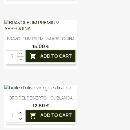
Aperçu rapide

BRAVOLEUM PREMIUM ARBEQUINA
15,00 €
ADD TO CART

Aperçu rapide

ORO DEL DESIERTO HOJIBLANCA
12,50 €
ADD TO CART
