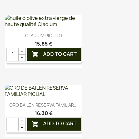
Aperçu rapide

CLADIUM PICUDO
15,85 €
ADD TO CART

Aperçu rapide

ORO BAILEN RESERVA FAMILIAR...
16,30 €
ADD TO CART
