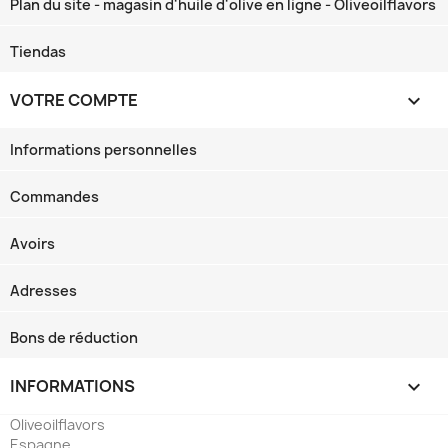
Plan du site - magasin d'huile d'olive en ligne - Oliveoilflavors
Tiendas
VOTRE COMPTE

Informations personnelles
Commandes
Avoirs
Adresses
Bons de réduction
INFORMATIONS
keyboard_arrow_down
Oliveoilflavors
Espagne