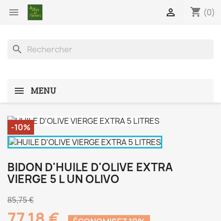
shopping_cart


(0)
search
MENU
-10%
BIDON D'HUILE D'OLIVE EXTRA
VIERGE 5 L UN OLIVO
85,75 €
77,18 €