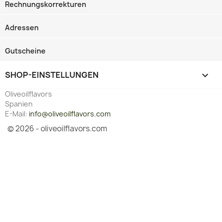
Rechnungskorrekturen
Adressen
Gutscheine
SHOP-EINSTELLUNGEN
keyboard_arrow_down
Oliveoilflavors
Spanien
E-Mail:
info@oliveoilflavors.com
© 2026 - oliveoilflavors.com