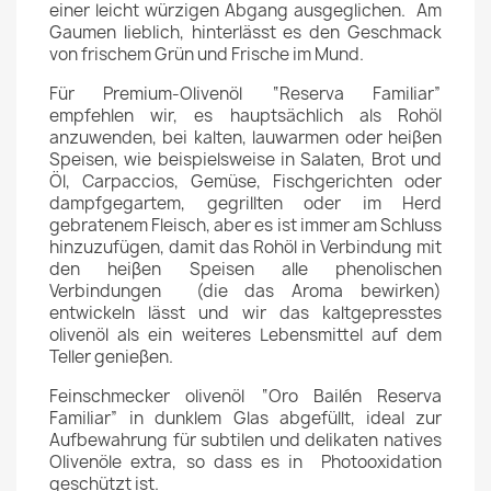
einer leicht würzigen Abgang ausgeglichen. Am
Gaumen lieblich, hinterlässt es den Geschmack
von frischem Grün und Frische im Mund.
Für Premium-Olivenöl “Reserva Familiar”
empfehlen wir, es hauptsächlich als Rohöl
anzuwenden, bei kalten, lauwarmen oder heiβen
Speisen, wie beispielsweise in Salaten, Brot und
Öl, Carpaccios, Gemüse, Fischgerichten oder
dampfgegartem, gegrillten oder im Herd
gebratenem Fleisch, aber es ist immer am Schluss
hinzuzufügen, damit das Rohöl in Verbindung mit
den heiβen Speisen alle phenolischen
Verbindungen (die das Aroma bewirken)
entwickeln lässt und wir das kaltgepresstes
olivenöl als ein weiteres Lebensmittel auf dem
Teller genieβen.
Feinschmecker olivenöl “Oro Bailén Reserva
Familiar” in dunklem Glas abgefüllt, ideal zur
Aufbewahrung für subtilen und delikaten natives
Olivenöle extra, so dass es in Photooxidation
geschützt ist.