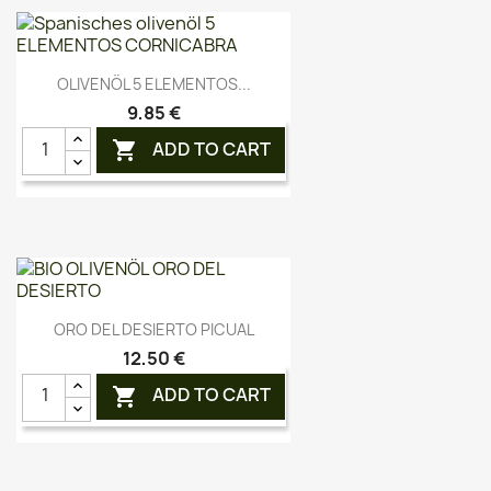
Vorschau

OLIVENÖL 5 ELEMENTOS...
9,85 €
ADD TO CART

Vorschau

ORO DEL DESIERTO PICUAL
12,50 €
ADD TO CART
