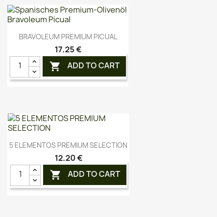
Vorschau

BRAVOLEUM PREMIUM PICUAL
17,25 €
ADD TO CART

Vorschau

5 ELEMENTOS PREMIUM SELECTION
12,20 €
ADD TO CART
