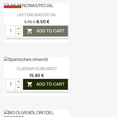
-1,46 €
Vorschau

LAS 7 ENCINAS PICUAL
NICHT AUF LAGER
8,50 €
9,96 €
ADD TO CART

Vorschau

CLADIUM HOJIBLANCO
15,85 €
ADD TO CART
