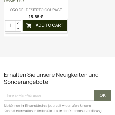
Vorschau

ORO DEL DESIERTO COUPAGE
15,65 €
ADD TO CART

Erhalten Sie unsere Neuigkeiten und
Sonderangebote
Sie können Ihr Einverständnis jederzeit widerrufen. Unsere
Kontaktinformationen finden Sie u. a. in der Datenschutzerklärung.