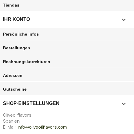
Tiendas

IHR KONTO
Persönliche Infos
Bestellungen
Rechnungskorrekturen
Adressen
Gutscheine
keyboard_arrow_down
SHOP-EINSTELLUNGEN
Oliveoilflavors
Spanien
E-Mail:
info@oliveoilflavors.com