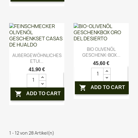
Vorschau

BIO OLIVENÖL
Vorschau

GESCHENK-BOX...
AUßERGEWÖHNLICHES
ETUI...
45,60 €
41,90 €

ADD TO CART

ADD TO CART
1 - 12 von 28 Artikel(n)