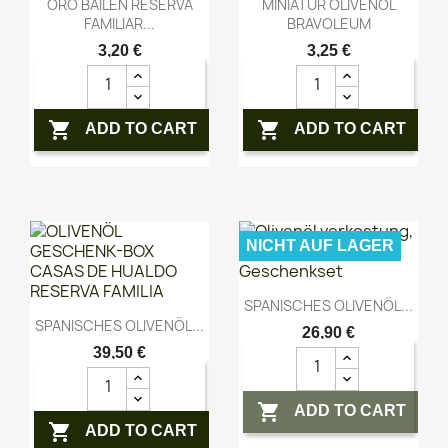
Vorschau
Vorschau


ORO BAILEN RESERVA
MINIATUR OLIVENÖL
FAMILIAR...
BRAVOLEUM
3,20 €
3,25 €


ADD TO CART
ADD TO CART
NICHT AUF LAGER
Vorschau

SPANISCHES OLIVENÖL...
Vorschau

SPANISCHES OLIVENÖL...
26,90 €
39,50 €

ADD TO CART

ADD TO CART