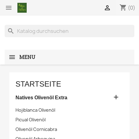
shopping_cart


(0)
search
MENU
STARTSEITE

Natives Olivenöl Extra
Hojiblanca Olivenöl
Picual Olivenöl
Olivenöl Cornicabra
Olivenöl Arbequina