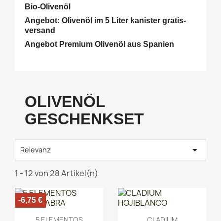
Bio-Olivenöl
Angebot: Olivenöl im 5 Liter kanister gratis-
versand
Angebot Premium Olivenöl aus Spanien
OLIVENÖL
GESCHENKSET

Relevanz
1 - 12 von 28 Artikel(n)
-6,75 €
Vorschau
Vorschau


5 ELEMENTOS
CLADIUM