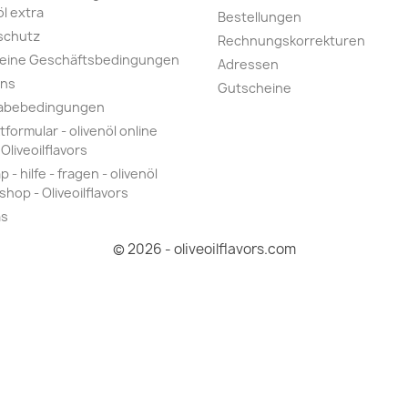
öl extra
Bestellungen
schutz
Rechnungskorrekturen
meine Geschäftsbedingungen
Adressen
uns
Gutscheine
abebedingungen
tformular - olivenöl online
Oliveoilflavors
 - hilfe - fragen - olivenöl
shop - Oliveoilflavors
as
© 2026 - oliveoilflavors.com