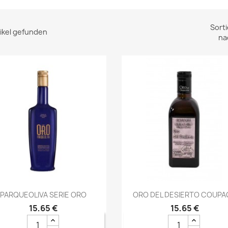
Sorti
tikel gefunden
na
Vorschau
Vorschau


PARQUEOLIVA SERIE ORO
ORO DEL DESIERTO COUPA
15,65 €
15,65 €