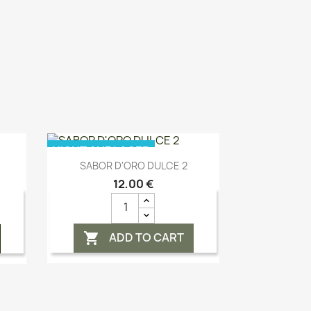
NICHT AUF LAGER
Vorschau

SABOR D'ORO DULCE 2
12,00 €
ADD TO CART
