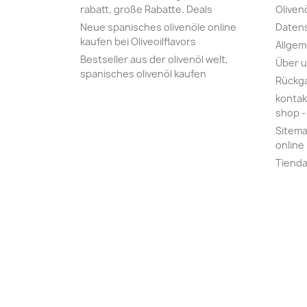
rabatt, große Rabatte‎. Deals
Oliven
Neue spanisches olivenöle online
Daten
kaufen bei Oliveoilflavors
Allge
Bestseller aus der olivenöl welt,
Über 
spanisches olivenöl kaufen
Rückg
kontak
shop - 
Sitemap
online 
Tiend