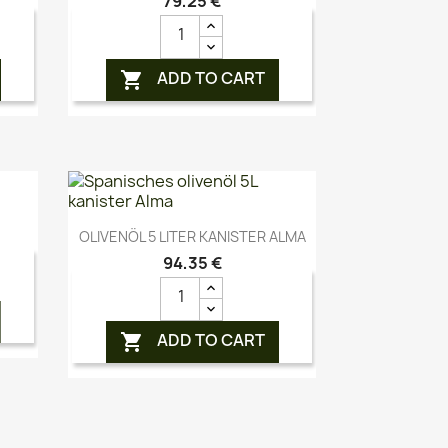
79,25 €
ADD TO CART

Vorschau

OLIVENÖL 5 LITER KANISTER ALMA
94,35 €
ADD TO CART
