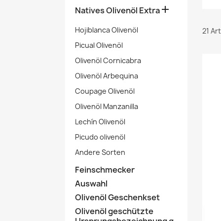

Natives Olivenöl Extra
Hojiblanca Olivenöl
21 Ar
Picual Olivenöl
Olivenöl Cornicabra
Olivenöl Arbequina
Coupage Olivenöl
Olivenöl Manzanilla
Lechín Olivenöl
Picudo olivenöl
Andere Sorten
Feinschmecker
Auswahl
Olivenöl Geschenkset
Olivenöl geschützte