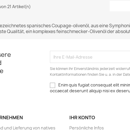
 von 21 Artikel(n)
zeichnetes spanisches Coupage-olivenöl, aus eine Symphonie 
te Qualität, ein komplexes feinschmecker-Olivenöl der absolut
sere
d
Sie können Ihr Einverständnis jederzeit widerru
e
Kontaktinformationen finden Sie u. a. in der Da
Enim quis fugiat consequat elit mini
occaecat deserunt aliquip nisi ex deser
RNEHMEN
IHR KONTO
d und Lieferung von natives
Persönliche Infos