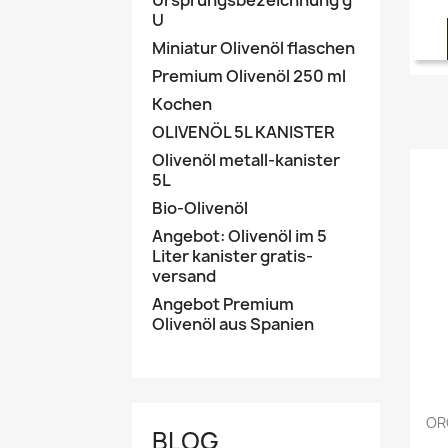
Ursprungsbezeichnung g
U
Miniatur Olivenöl flaschen
Premium Olivenöl 250 ml
Kochen
OLIVENÖL 5L KANISTER
Olivenöl metall-kanister
5L
Bio-Olivenöl
Angebot: Olivenöl im 5
Liter kanister gratis-
versand
Angebot Premium
Olivenöl aus Spanien
OR
BLOG