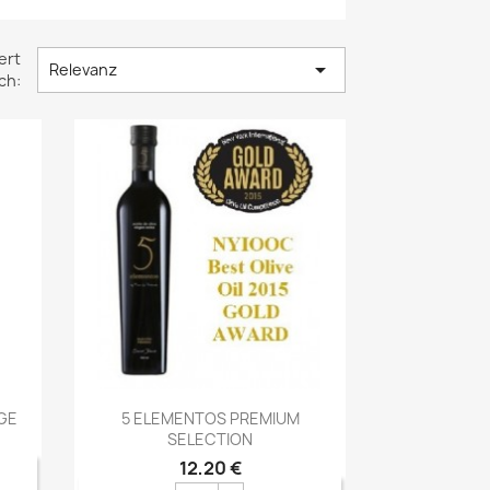
ert

Relevanz
ch:
Vorschau

GE
5 ELEMENTOS PREMIUM
SELECTION
12,20 €