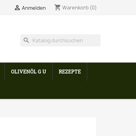
shopping_cart


Warenkorb
(0)
Anmelden
search
OLIVENÖL G U
REZEPTE