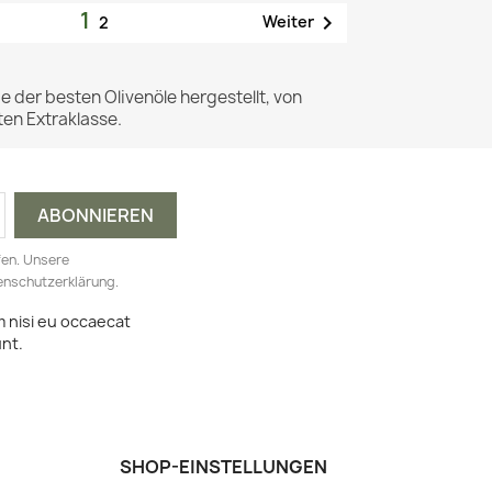
1

Weiter
2
der besten Olivenöle hergestellt, von
en Extraklasse.
fen. Unsere
tenschutzerklärung.
m nisi eu occaecat
unt.
SHOP-EINSTELLUNGEN