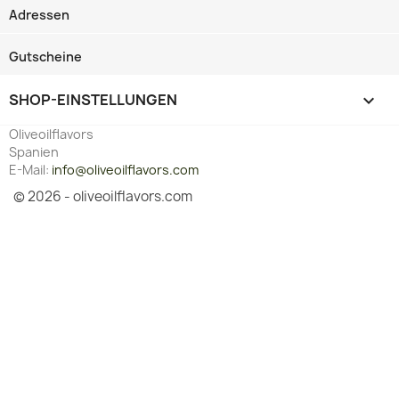
Adressen
Gutscheine
SHOP-EINSTELLUNGEN
keyboard_arrow_down
Oliveoilflavors
Spanien
E-Mail:
info@oliveoilflavors.com
© 2026 - oliveoilflavors.com