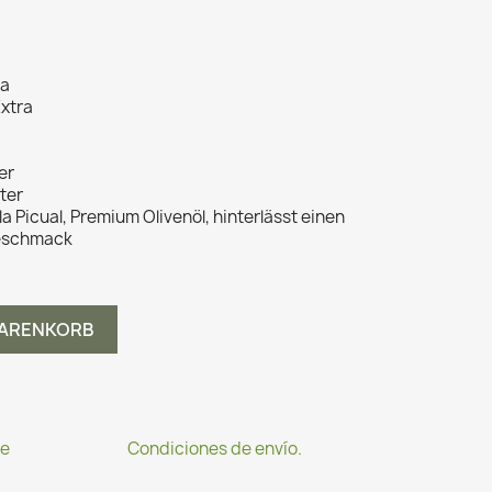
la
Extra
ter
ster
 Picual, Premium Olivenöl, hinterlässt einen
Geschmack
WARENKORB
te
Condiciones de envío.