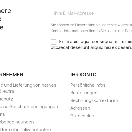
sere
d
Sie können Ihr Einverständnis jederzeit widerru
e
Kontaktinformationen finden Sie u. a. in der Da
Enim quis fugiat consequat elit mini
occaecat deserunt aliquip nisi ex deser
RNEHMEN
IHR KONTO
d und Lieferung von natives
Persönliche Infos
öl extra
Bestellungen
schutz
Rechnungskorrekturen
meine Geschäftsbedingungen
Adressen
uns
Gutscheine
abebedingungen
tformular - olivenöl online