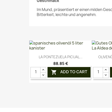
Geschmack
Im Mund, präsentiert er einen milden Ge
Bitterkeit, leichte und angenehm.
Vorschau

LA PONTEZUELA PICUAL...
OLIVENÖ
88,85 €
ADD TO CART
