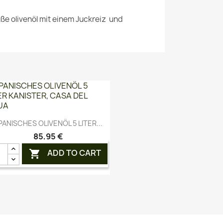
e olivenöl mit einem Juckreiz und
Vorschau

PANISCHES OLIVENÖL 5 LITER...
85,95 €
ADD TO CART
