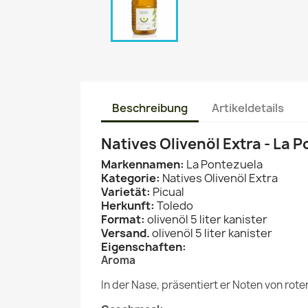
Beschreibung
Artikeldetails
Natives Olivenöl Extra - La P
Markennamen:
La Pontezuela
Kategorie:
Natives Olivenöl Extra
Varietät:
Picual
Herkunft:
Toledo
Format:
olivenöl 5 liter kanister
Versand.
olivenöl 5 liter kanister
Eigenschaften:
Aroma
In der Nase, präsentiert er Noten von rot