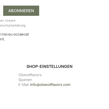
fen. Unsere
tenschutzerklärung.
m nisi eu occaecat
unt.
SHOP-EINSTELLUNGEN
Oliveoilflavors
Spanien
E-Mail:
info@oliveoilflavors.com