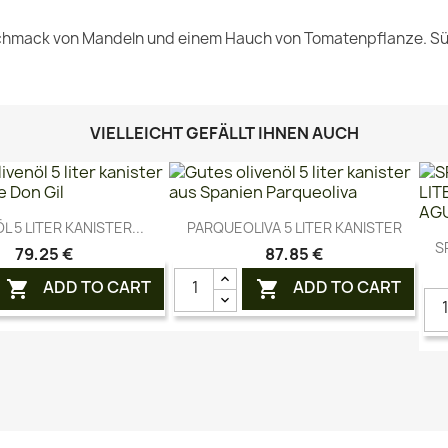
schmack von Mandeln und einem Hauch von Tomatenpflanze. Süß
VIELLEICHT GEFÄLLT IHNEN AUCH
Vorschau
Vorschau


L 5 LITER KANISTER...
PARQUEOLIVA 5 LITER KANISTER
S
79,25 €
87,85 €
ADD TO CART
ADD TO CART

