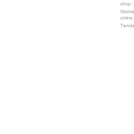
shop - 
Sitemap
online 
Tiend