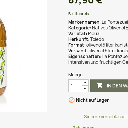
87,90 €
Bruttopreis
Markennamen:
La Pontezue
Kategorie:
Natives Olivenöl 
Varietät:
Picual
Herkunft:
Toledo
Format:
olivenöl 5 liter kanis
Versand.
olivenöl 5 liter kani
Eigenschaften:
La Pontezuela
intensiven und fruchtigen 
Menge

IN DEN 

Nicht auf Lager
Sichere verschlüssel