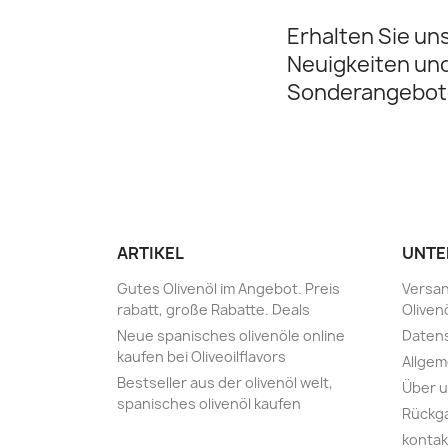
Erhalten Sie un
Neuigkeiten un
Sonderangebot
ARTIKEL
UNTE
Gutes Olivenöl im Angebot. Preis
Versan
rabatt, große Rabatte‎. Deals
Oliven
Neue spanisches olivenöle online
Daten
kaufen bei Oliveoilflavors
Allge
Bestseller aus der olivenöl welt,
Über 
spanisches olivenöl kaufen
Rückg
kontak