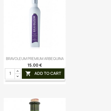
Vorschau

BRAVOLEUM PREMIUM ARBEQUINA
15,00 €
ADD TO CART
