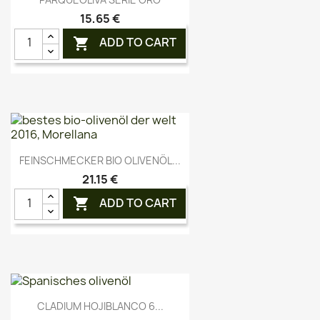
15,65 €
ADD TO CART

Vorschau

FEINSCHMECKER BIO OLIVENÖL...
21,15 €
ADD TO CART

Vorschau

CLADIUM HOJIBLANCO 6...