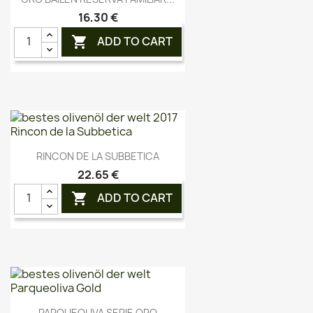
16,30 €
ADD TO CART

Vorschau

RINCON DE LA SUBBETICA
22,65 €
ADD TO CART

Vorschau

PARQUEOLIVA SERIE ORO