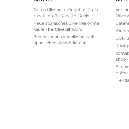
Gutes Olivenöl im Angebot. Preis
Versan
rabatt, große Rabatte‎. Deals
Oliven
Neue spanisches olivenöle online
Daten
kaufen bei Oliveoilflavors
Allge
Bestseller aus der olivenöl welt,
Über 
spanisches olivenöl kaufen
Rückg
kontak
shop - 
Sitemap
online 
Tiend