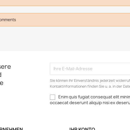
comments
sere
d
Sie können Ihr Einverständnis jederzeit widerru
e
Kontaktinformationen finden Sie u. a. in der Da
Enim quis fugiat consequat elit mini
occaecat deserunt aliquip nisi ex deser
RNEHMEN
IHR KONTO