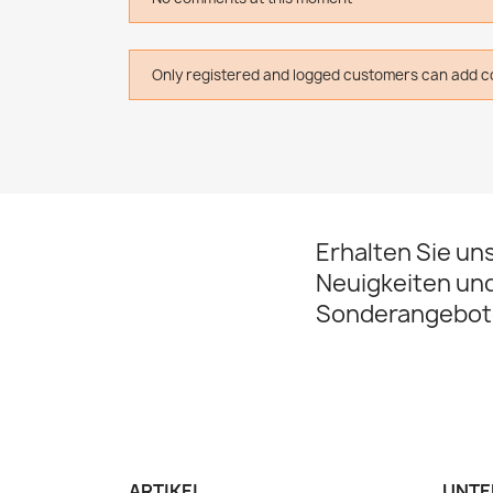
Only registered and logged customers can add 
Erhalten Sie un
Neuigkeiten un
Sonderangebot
ARTIKEL
UNTE