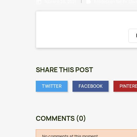
today
label
febrero 28, 2021
Entdecken Sie Ihr Oli
SHARE THIS POST
TWITTER
FACEBOOK
PINTER
COMMENTS (0)
No comments at this moment