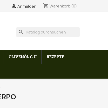
shopping_cart


Warenkorb
(0)
Anmelden
search
OLIVENÖL G U
REZEPTE
o
UERPO