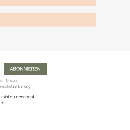
fen. Unsere
tenschutzerklärung.
m nisi eu occaecat
unt.