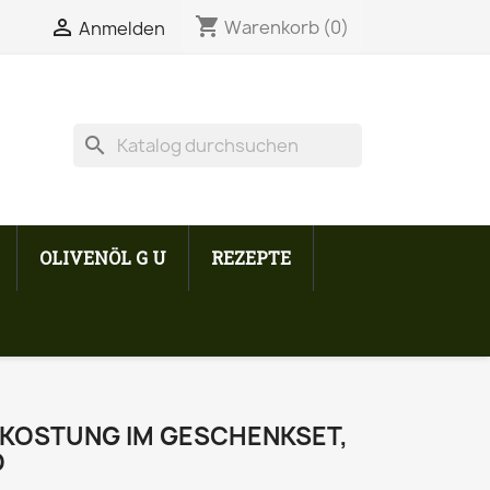
shopping_cart


Warenkorb
(0)
Anmelden
search
OLIVENÖL G U
REZEPTE
RKOSTUNG IM GESCHENKSET,
O