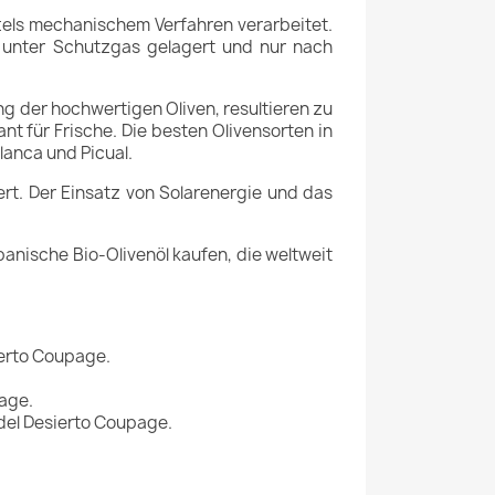
tels mechanischem Verfahren verarbeitet.
n unter Schutzgas gelagert und nur nach
ng der hochwertigen Oliven, resultieren zu
nt für Frische. Die besten Olivensorten in
anca und Picual.
iert. Der Einsatz von Solarenergie und das
anische Bio-Olivenöl kaufen, die weltweit
sierto Coupage.
page.
o del Desierto Coupage.