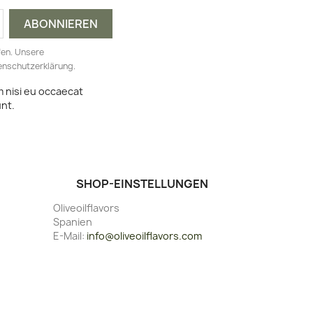
fen. Unsere
tenschutzerklärung.
m nisi eu occaecat
unt.
SHOP-EINSTELLUNGEN
Oliveoilflavors
Spanien
E-Mail:
info@oliveoilflavors.com