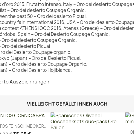
o d’oro 2015. Frutatto intenso. Italy – Oro del desierto Coupage
ist – Oro del desierto Coupage Organic.
n the best 50 – Oro del desierto Picual.
 country fair international 2016, USA – Oro del desierto Coupag
he contest ATHENS IOOC 2016, Atenas (Greece) – Oro del desie
rdoba, Spain – Oro
del Desierto Coupage Organic.
 Oro del desierto Coupage Organic.
Oro del desierto Picual
ro del Desierto Coupage organic.
kyo (Japan) – Oro del Desierto Picual.
pan) – Oro del desierto Coupage Organic.
an) – Oro del Desierto Hojiblanca.
VIELLEICHT GEFÄLLT IHNEN AUCH
Vorschau

TOS FEINSCHMECKER...
O
35,25 €