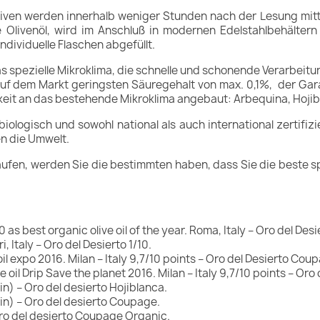
liven werden innerhalb weniger Stunden nach der Lesung mit
Olivenöl, wird im Anschluß in modernen Edelstahlbehälter
ndividuelle Flaschen abgefüllt.
s spezielle Mikroklima, die schnelle und schonende Verarbeitu
f dem Markt geringsten Säuregehalt von max. 0,1%,
der Gara
eit an das bestehende Mikroklima angebaut: Arbequina, Hojibl
iologisch und sowohl national als auch international zertifiz
n die Umwelt.
kaufen, werden Sie die bestimmten haben, dass Sie die beste sp
s best organic olive oil of the year. Roma, Italy – Oro del De
 Italy – Oro del Desierto 1/10.
il expo 2016. Milan – Italy 9,7/10 points – Oro del Desierto Cou
 oil Drip Save the planet 2016. Milan – Italy 9,7/10 points – Or
) – Oro del desierto Hojiblanca.
n) – Oro del desierto Coupage.
Oro del desierto Coupage Organic.