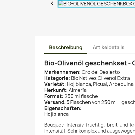

Beschreibung
Artikeldetails
Bio-Olivenöl geschenkset - O
Markennamen:
Oro del Desierto
Kategorie:
Bio Natives Olivenöl Extra
Varietät:
Hojiblanca, Picual, Arbequina
Herkunft:
Almería
Format:
250 ml flasche
Versand.
3 Flaschen von 250 ml + ges
Eigenschaften:
Hojiblanca
Bouquet
:
Intensiv fruchtig, breit und
Intensität. Sehr komplex und ausgewogen