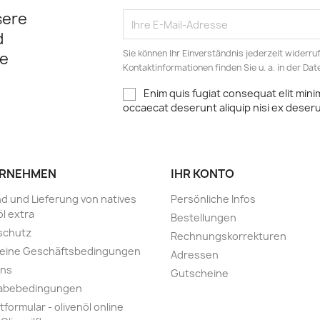
sere
d
Sie können Ihr Einverständnis jederzeit widerru
e
Kontaktinformationen finden Sie u. a. in der Da
Enim quis fugiat consequat elit mini
occaecat deserunt aliquip nisi ex deser
RNEHMEN
IHR KONTO
d und Lieferung von natives
Persönliche Infos
öl extra
Bestellungen
schutz
Rechnungskorrekturen
meine Geschäftsbedingungen
Adressen
uns
Gutscheine
abebedingungen
tformular - olivenöl online