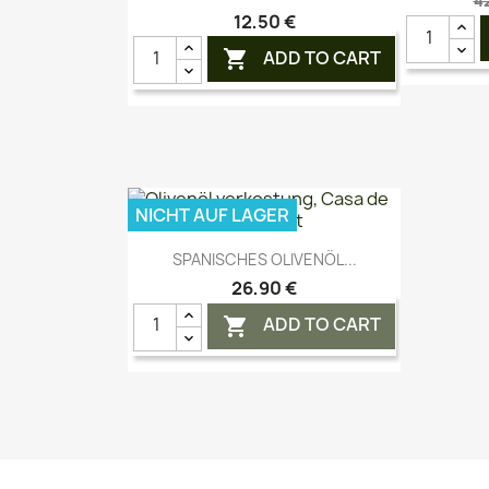
4
12,50 €
ADD TO CART

NICHT AUF LAGER
Vorschau

SPANISCHES OLIVENÖL...
26,90 €
ADD TO CART
