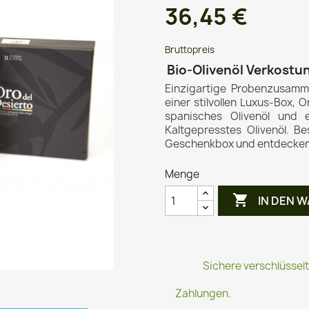
36,45 €
Bruttopreis
Bio-Olivenöl Verkostu
Einzigartige Probenzusamme
einer stilvollen Luxus-Box, O
spanisches Olivenöl und e
Kaltgepresstes Olivenöl. Be
Geschenkbox und entdecken S
Menge

IN DEN 
Sichere verschlüssel
Zahlungen.