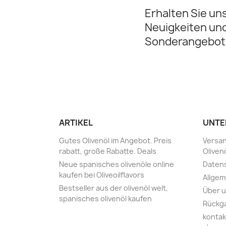
Erhalten Sie un
Neuigkeiten un
Sonderangebot
ARTIKEL
UNTE
Gutes Olivenöl im Angebot. Preis
Versan
rabatt, große Rabatte‎. Deals
Oliven
Neue spanisches olivenöle online
Daten
kaufen bei Oliveoilflavors
Allge
Bestseller aus der olivenöl welt,
Über 
spanisches olivenöl kaufen
Rückg
kontak