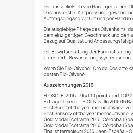
Die ausschließlich von Hand gelesenen O
Das aus erster Kaltpressung gewonnene 
Auftragseingang vor Ort und per Hand in i
Die ausgiebige Pflege des Olivenhains, da
dem einzigartigen Geschmack und den au
Bezug auf Qualität und Anpassungsfähigk
Die Bewirtschaftung der Farm ist streng b
patentierte Bewässerungssystem schone
Wenn Sie Bio-Olivenöl, Oro del Desierto 
besten Bio-Olivenöl.
Auszeichnungen 2016
FLOSOLEI 2016 – 95/100 points and TOP 20 a
Extragold medal – BIOL Novello 2015/16 Bari,
Best Scent of the year monocultivar olive o
Best Sensory of the year monocultivar olive
Gold Medal Ecotrama 2016. Córdoba (Spain
Gold Medal Ecotrama 2016. Córdoba (Spai
Finalist terraoleum 2016. Jaen, España – 