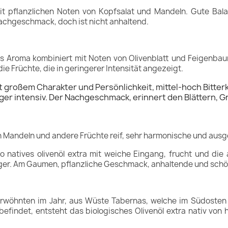
 pflanzlichen Noten von Kopfsalat und Mandeln. Gute Bala
Nachgeschmack, doch ist nicht anhaltend.
Gras Aroma kombiniert mit Noten von Olivenblatt und Feigenba
die Früchte, die in geringerer Intensität angezeigt.
 großem Charakter und Persönlichkeit, mittel-hoch Bitterk
er intensiv. Der Nachgeschmack, erinnert den Blättern, G
ch Mandeln und andere Früchte reif, sehr harmonische und au
 natives olivenöl extra mit weiche Eingang, frucht und die 
ziger. Am Gaumen, pflanzliche Geschmack, anhaltende und sc
rwöhnten im Jahr, aus Wüste Tabernas, welche im Südosten A
efindet, entsteht das biologisches Olivenöl extra nativ von h