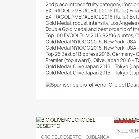
2nd place intense fruity category, L’orciol
EXTRAGOLD MEDAL BIOL 2016 (Italia) Final
EXTRAGOLD MEDAL BIOL 2016 (Italia) Betwe
Gold Medal, robust intensity, Los Angeles
Double Gold Medal and best organic of t
Top 100 EVOOLEUM 2016 92/96 puntos, Có
Gold Medal NYIOOC 2016, New York, USA –
Gold Medal NYIOOC 2016, New York, USA – 
Top 25 Best of Biopress 2016, Germany- O
Premier (top award), Olive Japan 2016 – To
Gold Medal, Olive Japan 2016 – Tokyo (Ja
Gold Medal, Olive Japan 2016 – Tokyo (Jap
-6,75 €
5 ELEMEN
Vorschau

ORO DEL DESIERTO HOJIBLANCA