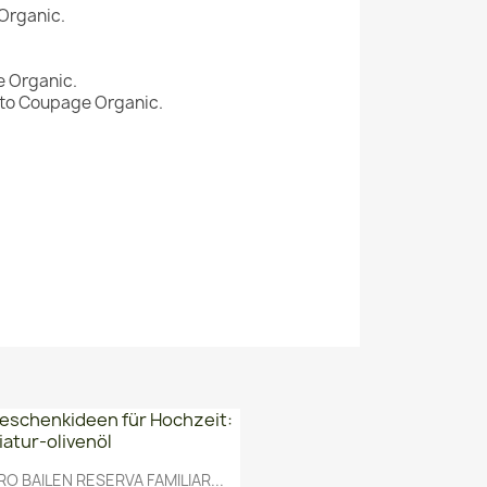
 Organic.
e Organic.
rto Coupage Organic.
Vorschau

RO BAILEN RESERVA FAMILIAR...