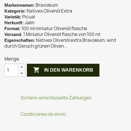
Bravoleum
Markennamen:
Natives Olivenöl Extra
Kategorie:
Picual
Varietät:
Jaén
Herkunft:
100 ml miniatur Olivenöl flasche
Format:
1 Miniatur Olivenöl flasche von 100 ml
Versand.
Natives Olivenöl extra Bravoleum, wird
Eigenschaften:
durch Geruch grünen Oliven...
Menge

IN DEN WARENKORB
Sichere verschlüsselte Zahlungen.
Condiciones de envío.