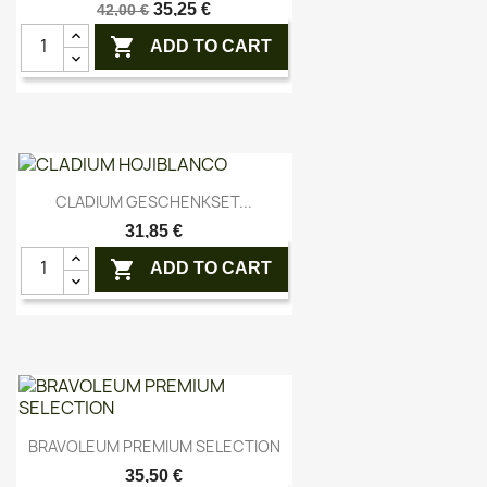
35,25 €
42,00 €

ADD TO CART
Vorschau

CLADIUM GESCHENKSET...
31,85 €

ADD TO CART
Vorschau

BRAVOLEUM PREMIUM SELECTION
35,50 €