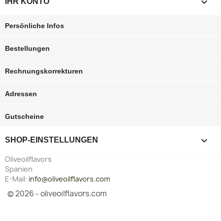

IHR KONTO
Persönliche Infos
Bestellungen
Rechnungskorrekturen
Adressen
Gutscheine
keyboard_arrow_down
SHOP-EINSTELLUNGEN
Oliveoilflavors
Spanien
E-Mail:
info@oliveoilflavors.com
© 2026 - oliveoilflavors.com