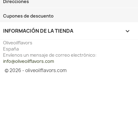
Direcciones
Cupones de descuento
INFORMACIÓN DE LA TIENDA
keyboard_arrow_down
Oliveoilflavors
España
Envíenos un mensaje de correo electrónico:
info@oliveoilflavors.com
© 2026 - oliveoilflavors.com