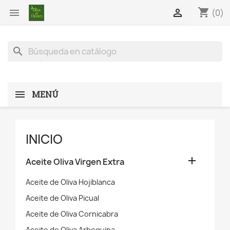
shopping_cart


(0)
search
MENÚ
INICIO

Aceite Oliva Virgen Extra
Aceite de Oliva Hojiblanca
Aceite de Oliva Picual
Aceite de Oliva Cornicabra
Aceite de Oliva Arbequina