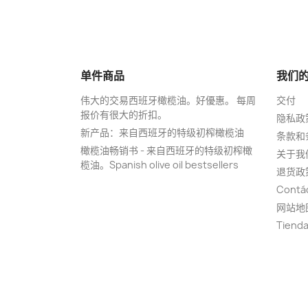
单件商品
我们
伟大的交易西班牙橄榄油。好優惠。 每周
交付
报价有很大的折扣。
隐私政
新产品：来自西班牙的特级初榨橄榄油
条款和
橄榄油畅销书 - 来自西班牙的特级初榨橄
关于我
榄油。Spanish olive oil bestsellers
退货政
Contá
网站地
Tiend