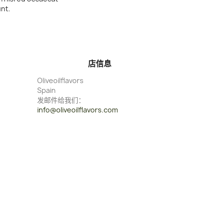
unt.
店信息
Oliveoilflavors
Spain
发邮件给我们：
info@oliveoilflavors.com