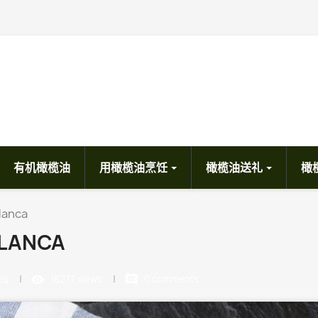
有机橄榄油
用橄榄油烹饪
橄榄油送礼
橄
blanca
BLANCA
remove_red_eye
comment
kes
18277 views
0 comments