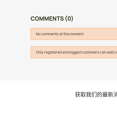
COMMENTS (0)
No comments at this moment
Only registered and logged customers can add 
获取我们的最新