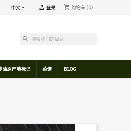
shopping_cart


购物车
(0)
中文
登录
search
榄油原产地标记
菜谱
BLOG