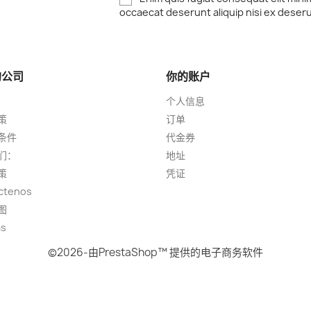
occaecat deserunt aliquip nisi ex deser
的公司
你的账户
个人信息
策
订单
条件
代金券
们：
地址
策
凭证
ctenos
图
as
©2026-由PrestaShop™ 提供的电子商务软件