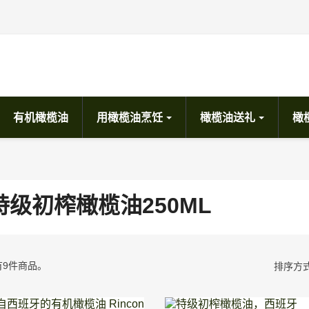
有机橄榄油
用橄榄油烹饪
橄榄油送礼
橄
特级初榨橄榄油250ML
有9件商品。
排序方