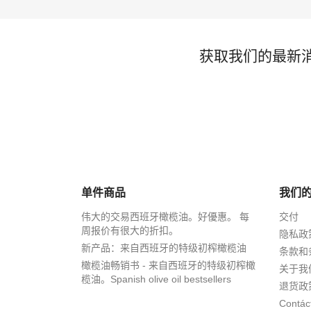
获取我们的最新
单件商品
我们
伟大的交易西班牙橄榄油。好優惠。 每
交付
周报价有很大的折扣。
隐私政
新产品：来自西班牙的特级初榨橄榄油
条款和
橄榄油畅销书 - 来自西班牙的特级初榨橄
关于我
榄油。Spanish olive oil bestsellers
退货政
Contác