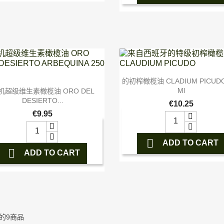

快速查看
的初榨橄榄油 CLADIUM PICUDO

快速查看
Ml
机超级维生素橄榄油 ORO DEL
DESIERTO...
€10.25
€9.95

ADD TO CART

ADD TO CART
的9商品