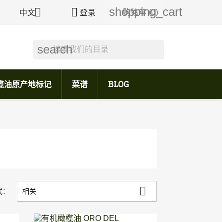
shopping_cart


购物车
(0)
中文
登录
search
榄油原产地标记
菜谱
BLOG

式：
相关