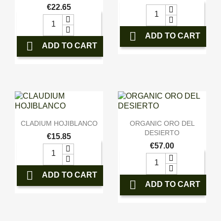
€22.65

ADD TO CART

ADD TO CART


快速查看
快速查看
CLADIUM HOJIBLANCO
ORGANIC ORO DEL
DESIERTO
€15.85
€57.00

ADD TO CART

ADD TO CART