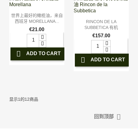

快速查看
世界上最好的橄榄油，来自

快速查看
西班牙 MORELLANA...
RINCON DE LA
SUBBETICA 有机
€21.00
€157.00

ADD TO CART

ADD TO CART
显示1的12商品

回到顶部