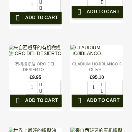

ADD TO CART

ADD TO CART


快速查看
快速查看
有机橄榄油 ORO DEL
CLADIUM HOJIBLANCO 6
DESIERTO...
OLIVE...
€9.95
€95.10


ADD TO CART
ADD TO CART